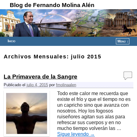
Blog de Fernando Molina Alén
Inicio
Menú ↓
Ir al contenido principal
Ir al contenido secundario
Archivos Mensuales:
julio 2015
La Primavera de la Sangre
Publicado el
julio 4, 2015
por
fmolinaalen
Todo este calor me recuerda que
existe el frío y que el tiempo no es
un capricho sino que avanza con
nosotros. Hoy los fogosos
ruiseñores agitan sus alas para
refrescar sus cuerpos y en no
mucho tiempo volverán las …
Sigue leyendo
→