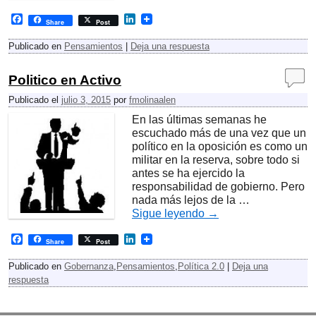
F
L
Share
Post
a
i
c
n
Publicado en
Pensamientos
|
Deja una respuesta
e
k
b
e
o
d
Politico en Activo
o
I
k
n
Publicado el
julio 3, 2015
por
fmolinaalen
En las últimas semanas he
escuchado más de una vez que un
político en la oposición es como un
militar en la reserva, sobre todo si
antes se ha ejercido la
responsabilidad de gobierno. Pero
nada más lejos de la …
Sigue leyendo
→
F
L
Share
Post
a
i
c
n
Publicado en
Gobernanza
,
Pensamientos
,
Política 2.0
|
Deja una
e
k
respuesta
b
e
o
d
o
I