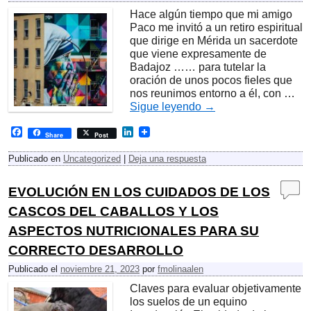
Hace algún tiempo que mi amigo
Paco me invitó a un retiro espiritual
que dirige en Mérida un sacerdote
que viene expresamente de
Badajoz …… para tutelar la
oración de unos pocos fieles que
nos reunimos entorno a él, con …
Sigue leyendo
→
F
L
Share
Post
a
i
c
n
Publicado en
Uncategorized
|
Deja una respuesta
e
k
b
e
o
d
EVOLUCIÓN EN LOS CUIDADOS DE LOS
o
I
k
n
CASCOS DEL CABALLOS Y LOS
ASPECTOS NUTRICIONALES PARA SU
CORRECTO DESARROLLO
Publicado el
noviembre 21, 2023
por
fmolinaalen
Claves para evaluar objetivamente
los suelos de un equino