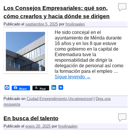
b
e
o
d
Los Consejos Empresariales: qué son,
o
I
k
n
cómo crearlos y hacia dónde se dirigen
Publicado el
septiembre 5, 2025
por
fmolinaalen
He sido concejal en el
ayuntamiento de Mérida durante
16 años y en los 8 que estuve
como gobierno en la capital de
Extremadura tuve la
responsabilidad de dirigir la
delegación de personal así como
la formación para el empleo …
Sigue leyendo
→
F
L
Share
Post
a
i
c
n
Publicado en
Ciudad
,
Emprendimiento
,
Uncategorized
|
Deja una
e
k
respuesta
b
e
o
d
o
I
En busca del talento
k
n
Publicado el
enero 20, 2025
por
fmolinaalen