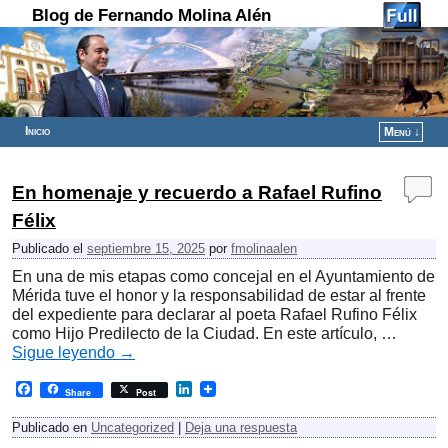
Blog de Fernando Molina Alén
Inicio
Menú ↓
Ir al contenido principal
Ir al contenido secundario
En homenaje y recuerdo a Rafael Rufino
Félix
Publicado el
septiembre 15, 2025
por
fmolinaalen
En una de mis etapas como concejal en el Ayuntamiento de
Mérida tuve el honor y la responsabilidad de estar al frente
del expediente para declarar al poeta Rafael Rufino Félix
como Hijo Predilecto de la Ciudad. En este artículo, …
Sigue leyendo
→
F
L
Share
Post
a
i
c
n
Publicado en
Uncategorized
|
Deja una respuesta
e
k