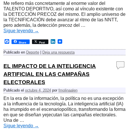
Me refiero más concretamente al enorme valor del
TALENTO DEPORTIVO, así como al vínculo existente con
la DETECCIÓN PRECOZ del mismo. El amplio universo de
la TECNIFICACIÓN debe avanzar al ritmo de las NNTT,
pero además, la detección precoz del …
Sigue leyendo
→
F
L
Share
Post
a
i
c
n
Publicado en
Deporte
|
Deja una respuesta
e
k
b
e
o
d
EL IMPACTO DE LA INTELIGENCIA
o
I
k
n
ARTIFICIAL EN LAS CAMPAÑAS
ELECTORALES
Publicado el
octubre 4, 2024
por
fmolinaalen
En la era de la información, la política no es una excepción
a la influencia de la tecnología. La inteligencia artificial (IA)
ha irrumpido en el escenariopolítico, transformando la forma
en que se diseñan yejecutan las campañas electorales.
Una de …
Sigue leyendo
→