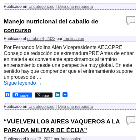
c
n
Publicado en
Uncategorized
|
Deja una respuesta
e
k
b
e
o
d
Manejo nutricional del caballo de
o
I
k
n
concurso
Publicado el
octubre 4, 2022
por
fmolinaalen
Por Fernando Molina Alén Vicepresidente AECCPRE
Consejo de redacción de extremaduraPRE Antes de entrar
en materia es conveniente aproximarnos al término
entrenamiento desde una perspectiva muy global. En este
sentido hay que comprender que el entrenamiento supone
un proceso de …
Sigue leyendo
→
F
L
Share
Post
a
i
c
n
Publicado en
Uncategorized
|
Deja una respuesta
e
k
b
e
o
d
“VUELVEN LOS AIRES VAQUEROS A LA
o
I
k
n
PARADA MILITAR DE ÉCIJA”
Publicado el
junio 13, 2022
por
fmolinaalen