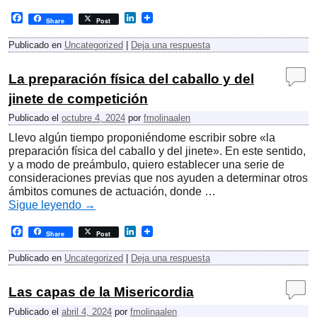
F
L
Share
Post
a
i
c
n
Publicado en
Uncategorized
|
Deja una respuesta
e
k
b
e
o
d
La preparación física del caballo y del
o
I
k
n
jinete de competición
Publicado el
octubre 4, 2024
por
fmolinaalen
Llevo algún tiempo proponiéndome escribir sobre «la
preparación física del caballo y del jinete». En este sentido,
y a modo de preámbulo, quiero establecer una serie de
consideraciones previas que nos ayuden a determinar otros
ámbitos comunes de actuación, donde …
Sigue leyendo
→
F
L
Share
Post
a
i
c
n
Publicado en
Uncategorized
|
Deja una respuesta
e
k
b
e
o
d
Las capas de la Misericordia
o
I
k
n
Publicado el
abril 4, 2024
por
fmolinaalen