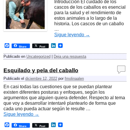
Introducción El cuidado de los
cascos de los caballos es esencial
para la salud y el rendimiento de
estos animales a lo largo de la
historia. Los cascos de un caballo
…
Sigue leyendo
→
F
L
Share
Post
a
i
c
n
Publicado en
Uncategorized
|
Deja una respuesta
e
k
b
e
o
d
Esquilado y pela del caballo
o
I
k
n
Publicado el
diciembre 12, 2022
por
fmolinaalen
En casi todas las cuestiones que se puedan plantear
existen diferentes posturas y enfoques, según los
argumentos que alguien quiera defender. Respecto al tema
que voy a desarrollar intentaré plantearlo de forma que
cada uno pueda actuar según le resulte …
Sigue leyendo
→
F
L
Share
Post
a
i