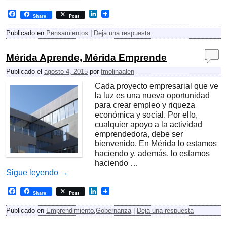
F
L
Share
Post
a
i
c
n
Publicado en
Pensamientos
|
Deja una respuesta
e
k
b
e
o
d
Mérida Aprende, Mérida Emprende
o
I
k
n
Publicado el
agosto 4, 2015
por
fmolinaalen
Cada proyecto empresarial que ve
la luz es una nueva oportunidad
para crear empleo y riqueza
económica y social. Por ello,
cualquier apoyo a la actividad
emprendedora, debe ser
bienvenido. En Mérida lo estamos
haciendo y, además, lo estamos
haciendo …
Sigue leyendo
→
F
L
Share
Post
a
i
c
n
Publicado en
Emprendimiento
,
Gobernanza
|
Deja una respuesta
e
k
b
e