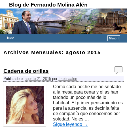
Blog de Fernando Molina Alén
Inicio
Menú ↓
Ir al contenido principal
Ir al contenido secundario
Archivos Mensuales:
agosto 2015
Cadena de orillas
Publicado el
agosto 21, 2015
por
fmolinaalen
Como cada noche me he sentado
a la mesa para cenar y ellas han
tardado un poco más de lo
habitual. El primer pensamiento es
para la ausencia, es decir la falta
de compañía que conocemos por
soledad. No es …
Sigue leyendo
→