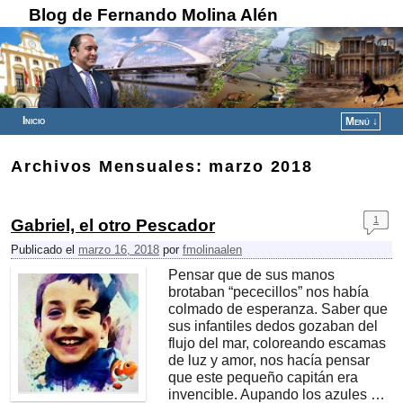
Blog de Fernando Molina Alén
Inicio
Menú ↓
Ir al contenido principal
Ir al contenido secundario
Archivos Mensuales:
marzo 2018
1
Gabriel, el otro Pescador
Publicado el
marzo 16, 2018
por
fmolinaalen
Pensar que de sus manos
brotaban “pececillos” nos había
colmado de esperanza. Saber que
sus infantiles dedos gozaban del
flujo del mar, coloreando escamas
de luz y amor, nos hacía pensar
que este pequeño capitán era
invencible. Aupando los azules …