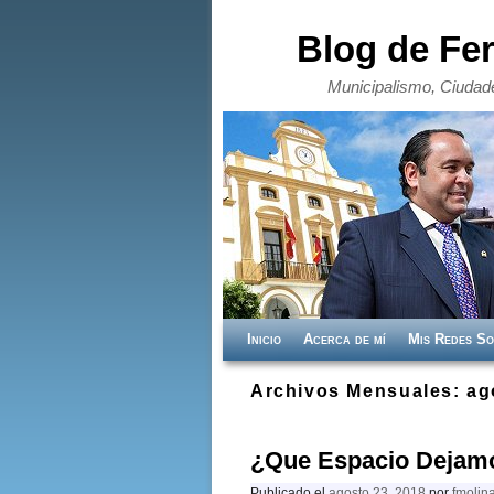
Blog de Fe
Municipalismo, Ciudade
Ir al contenido principal
Ir al contenido secundario
Inicio
Acerca de mí
Mis Redes So
Archivos Mensuales:
ag
¿Que Espacio Dejamo
Publicado el
agosto 23, 2018
por
fmolin