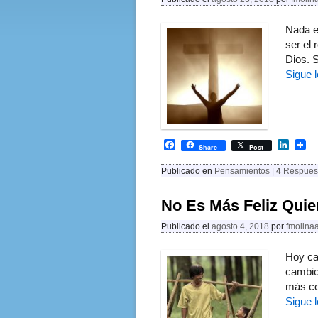
Nada e
ser el 
Dios. 
Sigue 
F
L
Share
Post
a
i
c
n
Publicado en
Pensamientos
|
4
Respues
e
k
b
e
o
d
No Es Más Feliz Quie
o
I
k
n
Publicado el
agosto 4, 2018
por
fmolina
Hoy ca
cambio
más c
Sigue 