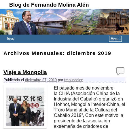
Blog de Fernando Molina Alén
Inicio
Menú ↓
Ir al contenido principal
Ir al contenido secundario
Archivos Mensuales:
diciembre 2019
Viaje a Mongolia
Publicado el
diciembre 27, 2019
por
fmolinaalen
El pasado mes de noviembre
la CHIA (Asociación China de la
Industria del Caballo) organizó en
Hohhot, Mongolia Interior-China, el
“Foro Mundial de la Cultura del
Caballo 2019”, Con este motivo la
presidente de la asociación
extremeña de criadores de