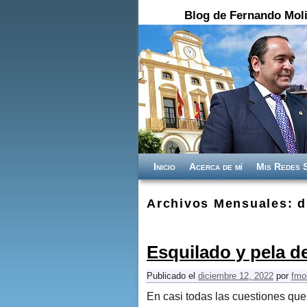
Blog de Fernando Moli
Ir al contenido principal
Ir al contenido secundario
Inicio
Acerca de mí
Mis Redes 
Archivos Mensuales:
d
Esquilado y pela de
Publicado el
diciembre 12, 2022
por
fmo
En casi todas las cuestiones que