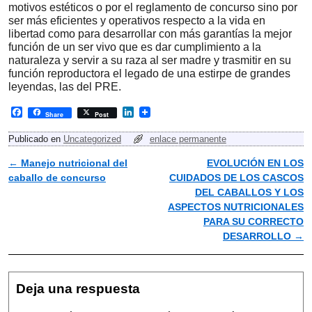
motivos estéticos o por el reglamento de concurso sino por
ser más eficientes y operativos respecto a la vida en
libertad como para desarrollar con más garantías la mejor
función de un ser vivo que es dar cumplimiento a la
naturaleza y servir a su raza al ser madre y trasmitir en su
función reproductora el legado de una estirpe de grandes
leyendas, las del PRE.
F
L
Share
Post
a
i
c
n
Publicado en
Uncategorized
enlace permanente
e
k
b
e
←
Manejo nutricional del
EVOLUCIÓN EN LOS
Navegador de artículos
o
d
caballo de concurso
CUIDADOS DE LOS CASCOS
o
I
k
n
DEL CABALLOS Y LOS
ASPECTOS NUTRICIONALES
PARA SU CORRECTO
DESARROLLO
→
Deja una respuesta