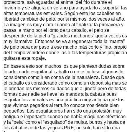
protectora: salvaguardar al animal del frio durante el
invierno y se aligera en verano para ayudarlo a soportar las
altas temperaturas estivales. Según esto los caballos en
libertad cambian de pelo, por si mismos, dos veces al año.
La imagen es muy clara cuando al finalizar la primavera y
pasas la mano por el lomo de tu caballo, el pelo se
desprende de la piel a “grandes mechones” que a veces es
muy llamativo. Entonces se va a regenerar toda la “manta”
de pelo para dar paso a ese mucho más corto y fino, propio
del tiempo venidero donde las altas temperaturas propician
quitarse este ropaje.
En base a esto son muchos los que plantean dudas sobre
lo adecuado esquilar al caballo o no, e incluso algunos lo
consideran como ir en contra de la naturaleza. Desde que
el caballo es considerado como como un deportista más se
le brindan los mismos cuidados que al jinete pero de todas
formas que nadie se lleve las manos a la cabeza pues
esquilar los animales es una práctica muy antigua que los
que vivimos pegados al terruño conocemos desde bien
pequeños. Los esquiladores han sido una profesión muy
antigua e importante cuando no había máquinas eléctricas
y la “pela” como el “esquilado” de mulas, burros y hasta de
los caballos o de las yeguas PRE, no solo han sido una