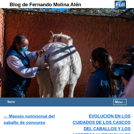
Blog de Fernando Molina Alén
Inicio
Menú ↓
Ir al contenido principal
Ir al contenido secundario
←
Manejo nutricional del
EVOLUCIÓN EN LOS
Navegador de artículos
caballo de concurso
CUIDADOS DE LOS CASCOS
DEL CABALLOS Y LOS