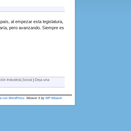
aís, al empezar esta legislatura,
aría, pero avanzando. Siempre es
ión Industrial
,
Social
|
Deja una
a con WordPress
Weaver II by
WP Weaver