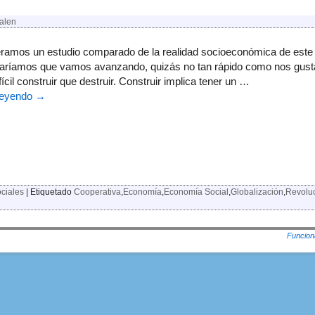
alen
iéramos un estudio comparado de la realidad socioeconómica de este p
aríamos que vamos avanzando, quizás no tan rápido como nos gust
ícil construir que destruir. Construir implica tener un …
leyendo
→
ciales
|
Etiquetado
Cooperativa
,
Economía
,
Economía Social
,
Globalización
,
Revoluc
Funcion