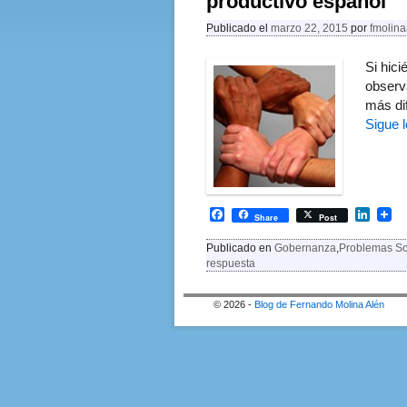
productivo español
Publicado el
marzo 22, 2015
por
fmolina
Si hic
observ
más dif
Sigue 
F
L
Share
Post
a
i
c
n
Publicado en
Gobernanza
,
Problemas So
e
k
respuesta
b
e
o
d
o
I
© 2026 -
Blog de Fernando Molina Alén
k
n