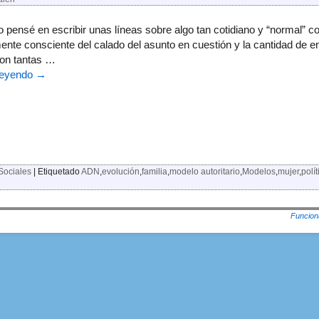
 pensé en escribir unas líneas sobre algo tan cotidiano y “normal” co
ente consciente del calado del asunto en cuestión y la cantidad de 
on tantas …
leyendo
→
Sociales
|
Etiquetado
ADN
,
evolución
,
familia
,
modelo autoritario
,
Modelos
,
mujer
,
polí
Funcion