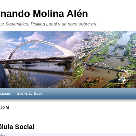
rnando Molina Alén
s Sostenibles, Politica Local y un poco sobre mí
ciales
Sobre el Blog
ADN
élula Social
alen