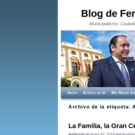
Blog de Fe
Municipalismo, Ciudade
Ir al contenido principal
Ir al contenido secundario
Inicio
Acerca de mí
Mis Redes So
Archivo de la etiqueta:
La Familia, la Gran C
Publicado el
enero 15, 2015
por
fmolina