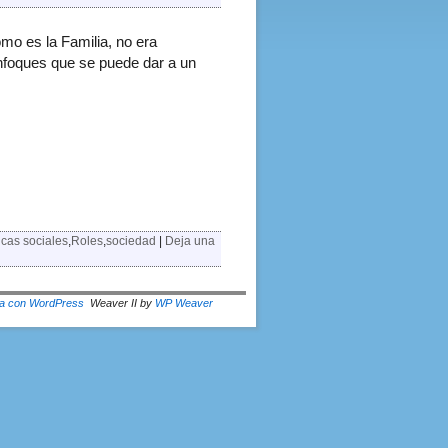
mo es la Familia, no era
enfoques que se puede dar a un
ticas sociales
,
Roles
,
sociedad
|
Deja una
a con WordPress
Weaver II by
WP Weaver