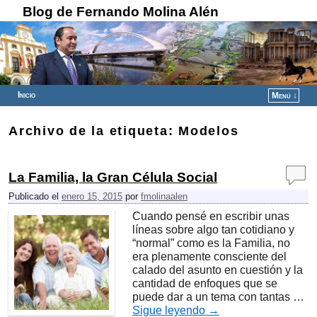
Blog de Fernando Molina Alén
Inicio
Menú ↓
Ir al contenido principal
Ir al contenido secundario
Archivo de la etiqueta:
Modelos
La Familia, la Gran Célula Social
Publicado el
enero 15, 2015
por
fmolinaalen
Cuando pensé en escribir unas
líneas sobre algo tan cotidiano y
“normal” como es la Familia, no
era plenamente consciente del
calado del asunto en cuestión y la
cantidad de enfoques que se
puede dar a un tema con tantas …
Sigue leyendo
→