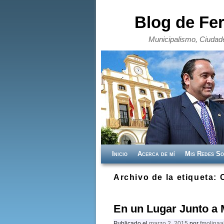
Blog de Fe
Municipalismo, Ciudade
Ir al contenido principal
Ir al contenido secundario
Inicio
Acerca de mí
Mis Redes So
Archivo de la etiqueta:
En un Lugar Junto a 
Publicado el
marzo 2, 2015
por
fmolinaa