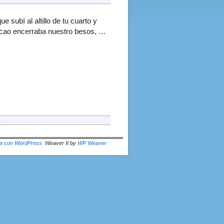
 subí al altillo de tu cuarto y
a-cao encerraba nuestro besos, …
a con WordPress
Weaver II by
WP Weaver