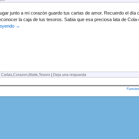
ugar junto a mi corazón guardo tus cartas de amor. Recuerdo el día que
econocer la caja de tus tesoros. Sabia que esa preciosa lata de Col
leyendo
→
Cartas
,
Corazon
,
Maite
,
Tesoro
|
Deja una respuesta
Funcion