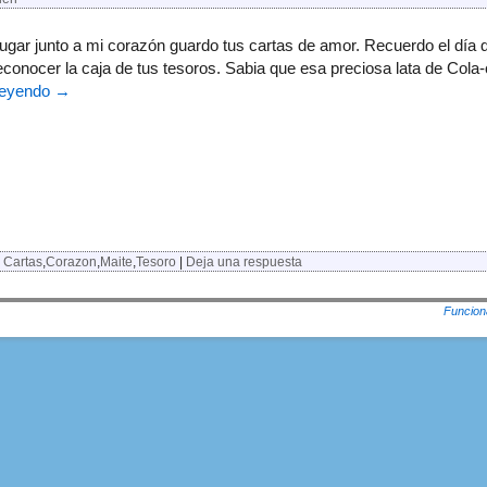
ugar junto a mi corazón guardo tus cartas de amor. Recuerdo el día que
econocer la caja de tus tesoros. Sabia que esa preciosa lata de Col
leyendo
→
Cartas
,
Corazon
,
Maite
,
Tesoro
|
Deja una respuesta
Funcion