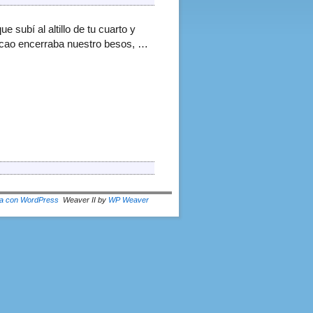
 subí al altillo de tu cuarto y
a-cao encerraba nuestro besos, …
a con WordPress
Weaver II by
WP Weaver