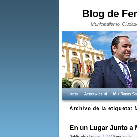
Blog de Fe
Municipalismo, Ciudade
Ir al contenido principal
Ir al contenido secundario
Inicio
Acerca de mí
Mis Redes So
Archivo de la etiqueta:
En un Lugar Junto a 
Publicado el
marzo 2, 2015
por
fmolinaa