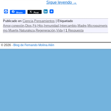
Sigue leyendo
→
F
L
Share
Post
a
i
c
n
Publicado en
Ciencia
,
Pensamientos
|
Etiquetado
e
k
Amor
,
conexión
,
Dios
,
Fé
,
Hijo
,
Inmunidad
,
Intercambio
,
Madre
,
Microquimeris
b
e
mo
,
Muerte
,
Naturaleza
,
Regeneración
,
Vida
|
1
Respuesta
o
d
o
I
k
n
© 2026 -
Blog de Fernando Molina Alén