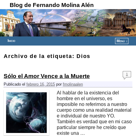
Blog de Fernando Molina Alén
Inicio
Menú ↓
Ir al contenido principal
Ir al contenido secundario
Archivo de la etiqueta:
Dios
1
Sólo el Amor Vence a la Muerte
Publicado el
febrero 16, 2015
por
fmolinaalen
Al hablar de la existencia del
hombre en el universo, es
imposible no referirnos a nuestro
cuerpo como una realidad material
e individual de nuestro YO.
También es verdad que en mi caso
particular siempre he creído que
existe una …