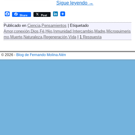
Sigue leyendo
→
F
L
Share
Post
a
i
c
n
Publicado en
Ciencia
,
Pensamientos
|
Etiquetado
e
k
Amor
,
conexión
,
Dios
,
Fé
,
Hijo
,
Inmunidad
,
Intercambio
,
Madre
,
Microquimeris
b
e
mo
,
Muerte
,
Naturaleza
,
Regeneración
,
Vida
|
1
Respuesta
o
d
o
I
k
n
© 2026 -
Blog de Fernando Molina Alén