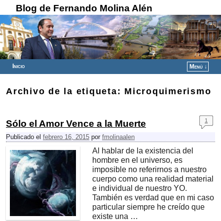
Blog de Fernando Molina Alén
Inicio
Menú ↓
Ir al contenido principal
Ir al contenido secundario
Archivo de la etiqueta:
Microquimerismo
1
Sólo el Amor Vence a la Muerte
Publicado el
febrero 16, 2015
por
fmolinaalen
Al hablar de la existencia del
hombre en el universo, es
imposible no referirnos a nuestro
cuerpo como una realidad material
e individual de nuestro YO.
También es verdad que en mi caso
particular siempre he creído que
existe una …