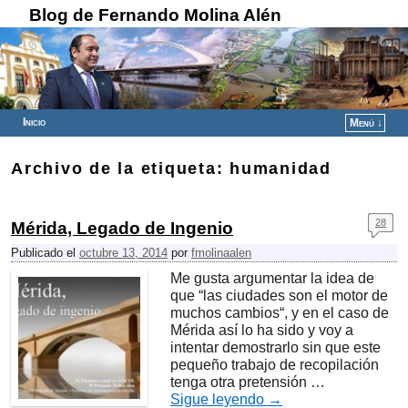
Blog de Fernando Molina Alén
Inicio
Menú ↓
Ir al contenido principal
Ir al contenido secundario
Archivo de la etiqueta:
humanidad
28
Mérida, Legado de Ingenio
Publicado el
octubre 13, 2014
por
fmolinaalen
Me gusta argumentar la idea de
que “las ciudades son el motor de
muchos cambios“, y en el caso de
Mérida así lo ha sido y voy a
intentar demostrarlo sin que este
pequeño trabajo de recopilación
tenga otra pretensión …
Sigue leyendo
→