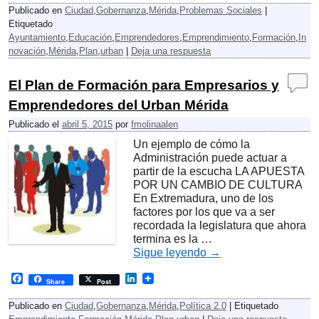
c
n
Publicado en
Ciudad
,
Gobernanza
,
Mérida
,
Problemas Sociales
|
e
k
Etiquetado
b
e
Ayuntamiento
,
Educación
,
Emprendedores
,
Emprendimiento
,
Formación
,
In
o
d
o
I
novación
,
Mérida
,
Plan
,
urban
|
Deja una respuesta
k
n
El Plan de Formación para Empresarios y
Emprendedores del Urban Mérida
Publicado el
abril 5, 2015
por
fmolinaalen
Un ejemplo de cómo la
Administración puede actuar a
partir de la escucha LA APUESTA
POR UN CAMBIO DE CULTURA
En Extremadura, uno de los
factores por los que va a ser
recordada la legislatura que ahora
termina es la …
Sigue leyendo
→
F
L
Share
Post
a
i
c
n
Publicado en
Ciudad
,
Gobernanza
,
Mérida
,
Política 2.0
|
Etiquetado
e
k