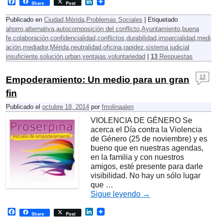
F
L
Share
Post
a
i
c
n
Publicado en
Ciudad
,
Mérida
,
Problemas Sociales
|
Etiquetado
e
k
ahorro
,
alternativa
,
autocomposición del conflicto
,
Ayuntamiento
,
buena
b
e
fe
,
colaboración
,
confidencialidad
,
conflictos
,
durabilidad
,
imparcialidad
,
medi
o
d
o
I
ación
,
mediador
,
Mérida
,
neutralidad
,
oficina
,
rapidez
,
sistema judicial
k
n
insuficiente
,
solución
,
urban
,
ventajas
,
voluntariedad
|
13
Respuestas
13
Empoderamiento: Un medio para un gran
fin
Publicado el
octubre 18, 2014
por
fmolinaalen
VIOLENCIA DE GÉNERO Se
acerca el Día contra la Violencia
de Género (25 de noviembre) y es
bueno que en nuestras agendas,
en la familia y con nuestros
amigos, esté presente para darle
visibilidad. No hay un sólo lugar
que …
Sigue leyendo
→
F
L
Share
Post