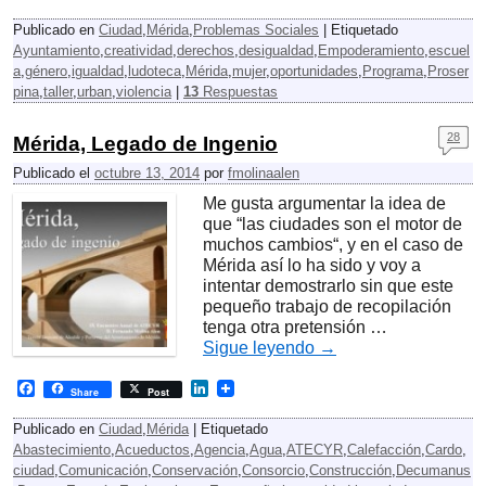
a
i
c
n
Publicado en
Ciudad
,
Mérida
,
Problemas Sociales
|
Etiquetado
e
k
Ayuntamiento
,
creatividad
,
derechos
,
desigualdad
,
Empoderamiento
,
escuel
b
e
a
,
género
,
igualdad
,
ludoteca
,
Mérida
,
mujer
,
oportunidades
,
Programa
,
Proser
o
d
o
I
pina
,
taller
,
urban
,
violencia
|
13
Respuestas
k
n
28
Mérida, Legado de Ingenio
Publicado el
octubre 13, 2014
por
fmolinaalen
Me gusta argumentar la idea de
que “las ciudades son el motor de
muchos cambios“, y en el caso de
Mérida así lo ha sido y voy a
intentar demostrarlo sin que este
pequeño trabajo de recopilación
tenga otra pretensión …
Sigue leyendo
→
F
L
Share
Post
a
i
c
n
Publicado en
Ciudad
,
Mérida
|
Etiquetado
e
k
Abastecimiento
,
Acueductos
,
Agencia
,
Agua
,
ATECYR
,
Calefacción
,
Cardo
,
b
e
ciudad
,
Comunicación
,
Conservación
,
Consorcio
,
Construcción
,
Decumanus
o
d