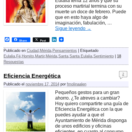
Eulalia tenía 12 años y que su
proceso martirial termina con su
muerte un doce de febrero. Puede
que en esto haya algo de
imaginación, fabulación, …
Sigue leyendo
→
F
L
Share
Post
a
i
c
n
Publicado en
Ciudad
,
Mérida
,
Pensamientos
|
Etiquetado
e
k
Eulalia
,
Fé
,
Hornito
,
Martir
,
Mérida
,
Santa
,
Santa Eulalia
,
Sentimiento
|
18
b
e
Respuestas
o
d
o
I
k
n
2
Eficiencia Energética
Publicado el
noviembre 17, 2014
por
fmolinaalen
Pequeños gestos para un gran
ahorro. ¿Te atreves a cambiar?
Hoy quiero compartirte una guía de
Eficiencia Energética con la que
puedes ayudar a que el
Ayuntamiento de Mérida disponga
de unos edificios y oficinas
eficientes, en cuanto al consumo