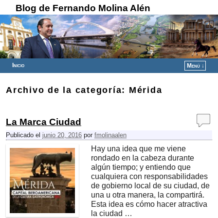
Blog de Fernando Molina Alén
Inicio
Menú ↓
Ir al contenido principal
Ir al contenido secundario
Archivo de la categoría:
Mérida
La Marca Ciudad
Publicado el
junio 20, 2016
por
fmolinaalen
Hay una idea que me viene
rondado en la cabeza durante
algún tiempo; y entiendo que
cualquiera con responsabilidades
de gobierno local de su ciudad, de
una u otra manera, la compartirá.
Esta idea es cómo hacer atractiva
la ciudad …