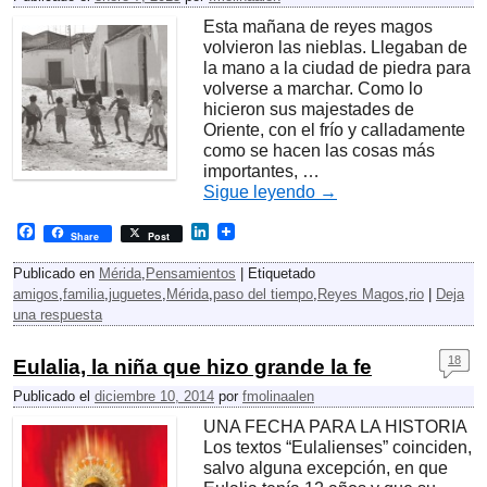
Esta mañana de reyes magos
volvieron las nieblas. Llegaban de
la mano a la ciudad de piedra para
volverse a marchar. Como lo
hicieron sus majestades de
Oriente, con el frío y calladamente
como se hacen las cosas más
importantes, …
Sigue leyendo
→
F
L
Share
Post
a
i
c
n
Publicado en
Mérida
,
Pensamientos
|
Etiquetado
e
k
amigos
,
familia
,
juguetes
,
Mérida
,
paso del tiempo
,
Reyes Magos
,
rio
|
Deja
b
e
una respuesta
o
d
o
I
k
n
18
Eulalia, la niña que hizo grande la fe
Publicado el
diciembre 10, 2014
por
fmolinaalen
UNA FECHA PARA LA HISTORIA
Los textos “Eulalienses” coinciden,
salvo alguna excepción, en que