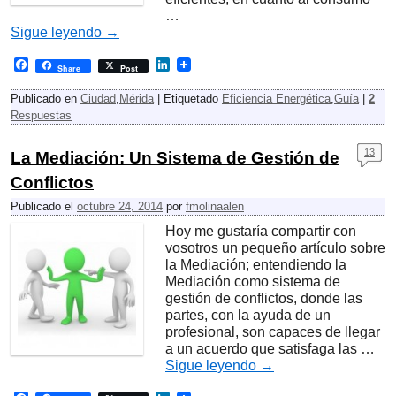
…
Sigue leyendo
→
F
L
Share
Post
a
i
c
n
Publicado en
Ciudad
,
Mérida
|
Etiquetado
Eficiencia Energética
,
Guía
|
2
e
k
Respuestas
b
e
o
d
o
I
13
La Mediación: Un Sistema de Gestión de
k
n
Conflictos
Publicado el
octubre 24, 2014
por
fmolinaalen
Hoy me gustaría compartir con
vosotros un pequeño artículo sobre
la Mediación; entendiendo la
Mediación como sistema de
gestión de conflictos, donde las
partes, con la ayuda de un
profesional, son capaces de llegar
a un acuerdo que satisfaga las …
Sigue leyendo
→