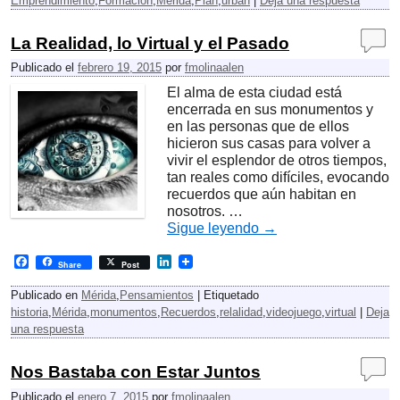
Emprendimiento
,
Formación
,
Mérida
,
Plan
,
urban
|
Deja una respuesta
b
e
o
d
o
I
La Realidad, lo Virtual y el Pasado
k
n
Publicado el
febrero 19, 2015
por
fmolinaalen
El alma de esta ‪ciudad‬ está
encerrada en sus ‪monumentos‬ y
en las personas que de ellos
hicieron sus ‪casas‬ para volver a
vivir el esplendor de otros tiempos,
tan reales como difíciles, evocando
recuerdos que aún habitan en
nosotros. …
Sigue leyendo
→
F
L
Share
Post
a
i
c
n
Publicado en
Mérida
,
Pensamientos
|
Etiquetado
e
k
historia
,
Mérida
,
monumentos
,
Recuerdos
,
relalidad
,
videojuego
,
virtual
|
Deja
b
e
una respuesta
o
d
o
I
k
n
Nos Bastaba con Estar Juntos
Publicado el
enero 7, 2015
por
fmolinaalen