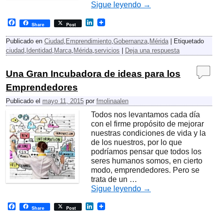
Sigue leyendo
→
F
L
Share
Post
a
i
c
n
Publicado en
Ciudad
,
Emprendimiento
,
Gobernanza
,
Mérida
|
Etiquetado
e
k
ciudad
,
Identidad
,
Marca
,
Mérida
,
servicios
|
Deja una respuesta
b
e
o
d
o
I
Una Gran Incubadora de ideas para los
k
n
Emprendedores
Publicado el
mayo 11, 2015
por
fmolinaalen
Todos nos levantamos cada día
con el firme propósito de mejorar
nuestras condiciones de vida y la
de los nuestros, por lo que
podríamos pensar que todos los
seres humanos somos, en cierto
modo, emprendedores. Pero se
trata de un …
Sigue leyendo
→
F
L
Share
Post
a
i