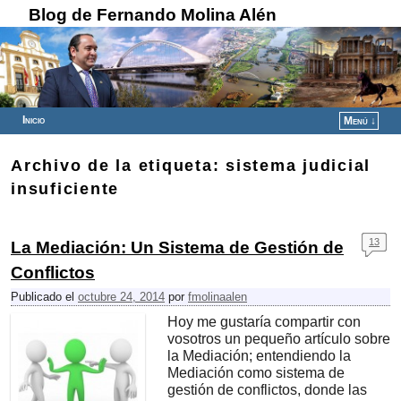
Blog de Fernando Molina Alén
Inicio
Menú ↓
Ir al contenido principal
Ir al contenido secundario
Archivo de la etiqueta:
sistema judicial
insuficiente
13
La Mediación: Un Sistema de Gestión de
Conflictos
Publicado el
octubre 24, 2014
por
fmolinaalen
Hoy me gustaría compartir con
vosotros un pequeño artículo sobre
la Mediación; entendiendo la
Mediación como sistema de
gestión de conflictos, donde las