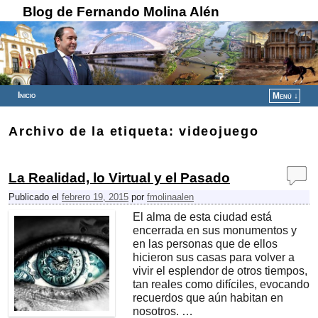
Blog de Fernando Molina Alén
Inicio
Menú ↓
Ir al contenido principal
Ir al contenido secundario
Archivo de la etiqueta:
videojuego
La Realidad, lo Virtual y el Pasado
Publicado el
febrero 19, 2015
por
fmolinaalen
El alma de esta ‪ciudad‬ está
encerrada en sus ‪monumentos‬ y
en las personas que de ellos
hicieron sus ‪casas‬ para volver a
vivir el esplendor de otros tiempos,
tan reales como difíciles, evocando
recuerdos que aún habitan en
nosotros. …