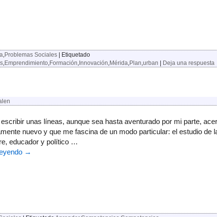
a
,
Problemas Sociales
|
Etiquetado
s
,
Emprendimiento
,
Formación
,
Innovación
,
Mérida
,
Plan
,
urban
|
Deja una respuesta
alen
 escribir unas líneas, aunque sea hasta aventurado por mi parte, ac
amente nuevo y que me fascina de un modo particular: el estudio de l
re, educador y político …
leyendo
→