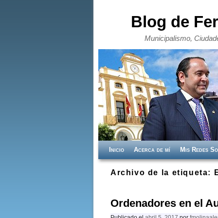
Blog de Fe
Municipalismo, Ciudade
Ir al contenido principal
Ir al contenido secundario
Inicio
Acerca de mí
Mis Redes So
Archivo de la etiqueta:
Ordenadores en el Au
Publicado el
abril 5, 2017
por
fmolinaal