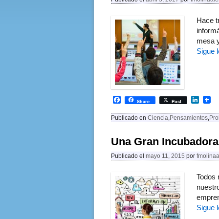
Hace t
informá
mesa y
Sigue 
F
L
Share
Post
a
i
c
n
Publicado en
Ciencia
,
Pensamientos
,
Pro
e
k
b
e
o
d
Una Gran Incubadora
o
I
k
n
Publicado el
mayo 11, 2015
por
fmolina
Todos 
nuestr
empren
Sigue 