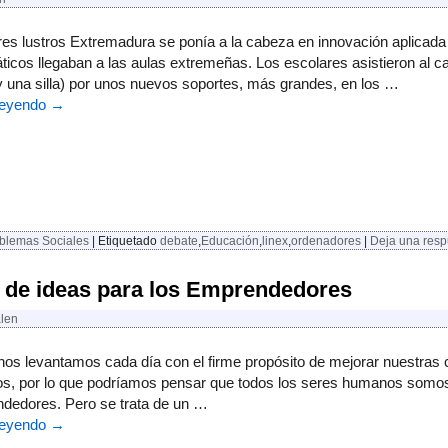
res lustros Extremadura se ponía a la cabeza en innovación aplicada 
ticos llegaban a las aulas extremeñas. Los escolares asistieron al ca
 una silla) por unos nuevos soportes, más grandes, en los …
leyendo
→
blemas Sociales
|
Etiquetado
debate
,
Educación
,
linex
,
ordenadores
|
Deja una resp
 de ideas para los Emprendedores
alen
nos levantamos cada día con el firme propósito de mejorar nuestras c
os, por lo que podríamos pensar que todos los seres humanos somos
dedores. Pero se trata de un …
leyendo
→