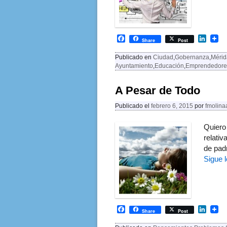
F
L
Share
Post
a
i
c
n
Publicado en
Ciudad
,
Gobernanza
,
Mérid
e
k
Ayuntamiento
,
Educación
,
Emprendedore
b
e
o
d
o
I
A Pesar de Todo
k
n
Publicado el
febrero 6, 2015
por
fmolina
Quiero
relativ
de pad
Sigue 
F
L
Share
Post
a
i
c
n