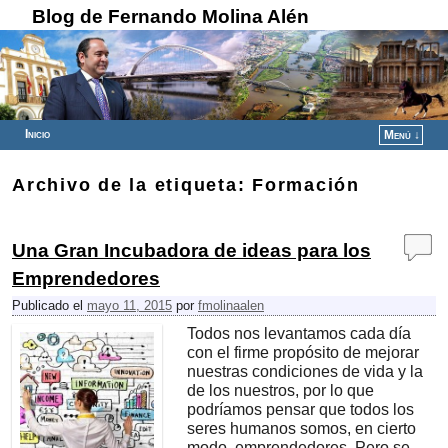
Blog de Fernando Molina Alén
Inicio
Menú ↓
Ir al contenido principal
Ir al contenido secundario
Archivo de la etiqueta:
Formación
Una Gran Incubadora de ideas para los
Emprendedores
Publicado el
mayo 11, 2015
por
fmolinaalen
Todos nos levantamos cada día
con el firme propósito de mejorar
nuestras condiciones de vida y la
de los nuestros, por lo que
podríamos pensar que todos los
seres humanos somos, en cierto
modo, emprendedores. Pero se