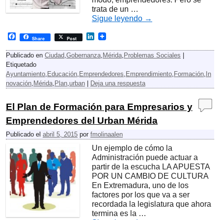
trata de un …
Sigue leyendo
→
F
L
Share
Post
a
i
c
n
Publicado en
Ciudad
,
Gobernanza
,
Mérida
,
Problemas Sociales
|
e
k
Etiquetado
b
e
Ayuntamiento
,
Educación
,
Emprendedores
,
Emprendimiento
,
Formación
,
In
o
d
o
I
novación
,
Mérida
,
Plan
,
urban
|
Deja una respuesta
k
n
El Plan de Formación para Empresarios y
Emprendedores del Urban Mérida
Publicado el
abril 5, 2015
por
fmolinaalen
Un ejemplo de cómo la
Administración puede actuar a
partir de la escucha LA APUESTA
POR UN CAMBIO DE CULTURA
En Extremadura, uno de los
factores por los que va a ser
recordada la legislatura que ahora
termina es la …