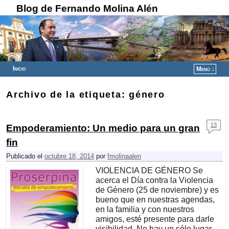
Blog de Fernando Molina Alén
Inicio
Menú ↓
Ir al contenido principal
Ir al contenido secundario
Archivo de la etiqueta:
género
13
Empoderamiento: Un medio para un gran
fin
Publicado el
octubre 18, 2014
por
fmolinaalen
VIOLENCIA DE GÉNERO Se
acerca el Día contra la Violencia
de Género (25 de noviembre) y es
bueno que en nuestras agendas,
en la familia y con nuestros
amigos, esté presente para darle
visibilidad. No hay un sólo lugar