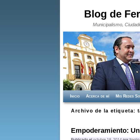
Blog de Fe
Municipalismo, Ciudade
Ir al contenido principal
Ir al contenido secundario
Inicio
Acerca de mí
Mis Redes So
Archivo de la etiqueta:
t
Empoderamiento: Un 
Publicado el
octubre 18, 2014
por
fmoli