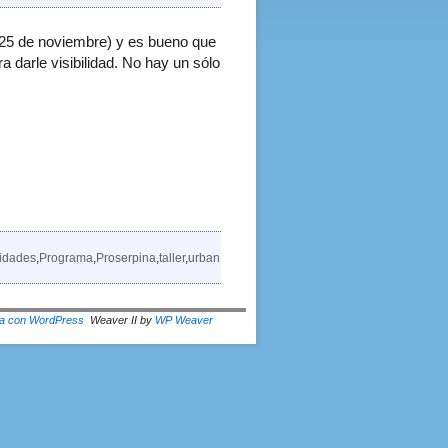
25 de noviembre) y es bueno que
 darle visibilidad. No hay un sólo
idades
,
Programa
,
Proserpina
,
taller
,
urban
a con WordPress
Weaver II by
WP Weaver