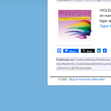
VIOLEN
en nues
lugar 
Sigue 
F
L
Share
Post
a
i
c
n
Publicado en
Ciudad
,
Mérida
,
Problemas 
e
k
Ayuntamiento
,
creatividad
,
derechos
,
desi
b
e
,
violencia
|
13
Respuestas
o
d
o
I
k
n
© 2026 -
Blog de Fernando Molina Alén