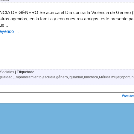
CIA DE GÉNERO Se acerca el Día contra la Violencia de Género (
tras agendas, en la familia y con nuestros amigos, esté presente para
que …
leyendo
→
Sociales
|
Etiquetado
gualdad
,
Empoderamiento
,
escuela
,
género
,
igualdad
,
ludoteca
,
Mérida
,
mujer
,
oportun
Funcion