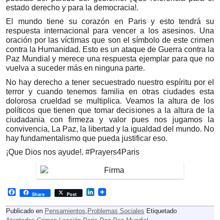
estado derecho y para la democracia!.
El mundo tiene su corazón en Paris y esto tendrá su
respuesta internacional para vencer a los asesinos. Una
oración por las víctimas que son el símbolo de este crimen
contra la Humanidad. Esto es un ataque de Guerra contra la
Paz Mundial y merece una respuesta ejemplar para que no
vuelva a suceder más en ninguna parte.
No hay derecho a tener secuestrado nuestro espíritu por el
terror y cuando tenemos familia en otras ciudades esta
dolorosa crueldad se multiplica. Veamos la altura de los
políticos que tienen que tomar decisiones a la altura de la
ciudadania con firmeza y valor pues nos jugamos la
convivencia, La Paz, la libertad y la igualdad del mundo. No
hay fundamentalismo que pueda justificar eso.
¡Que Dios nos ayude!. #Prayers4Paris
F
L
Share
Post
a
i
c
n
Publicado en
Pensamientos
,
Problemas Sociales
Etiquetado
e
k