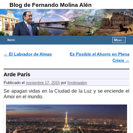
Blog de Fernando Molina Alén
Inicio
Menú ↓
Ir al contenido principal
Ir al contenido secundario
←
El Labrador de Almas
Es Posible el Ahorro en Plena
Navegador de artículos
Crisis
→
Arde París
Publicado el
noviembre 17, 2015
por
fmolinaalen
Se apagan vidas en la Ciudad de la Luz y se enciende el
Amor en el mundo.