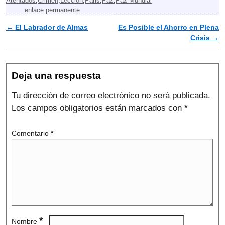
Atentados
,
Crimen
,
Lección
,
Paris
,
Paz
,
Paz Mundial
b
e
enlace permanente
o
d
o
I
←
El Labrador de Almas
Es Posible el Ahorro en Plena
k
n
Navegador de artículos
Crisis
→
Deja una respuesta
Tu dirección de correo electrónico no será publicada.
Los campos obligatorios están marcados con
*
Comentario
*
*
Nombre