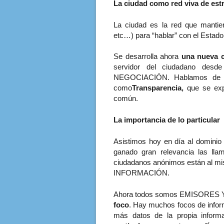
La ciudad como red viva de est
La ciudad es la red que mantien
etc…) para “hablar” con el Estad
Se desarrolla ahora
una nueva c
servidor del ciudadano des
NEGOCIACIÓN. Hablamos de la 
como
Transparencia,
que se expr
común.
La importancia de lo particular
Asistimos hoy en día al dominio
ganado gran relevancia las lla
ciudadanos anónimos están al mism
INFORMACIÓN.
Ahora todos somos EMISORE
foco
. Hay muchos focos de inform
más datos de la propia inform