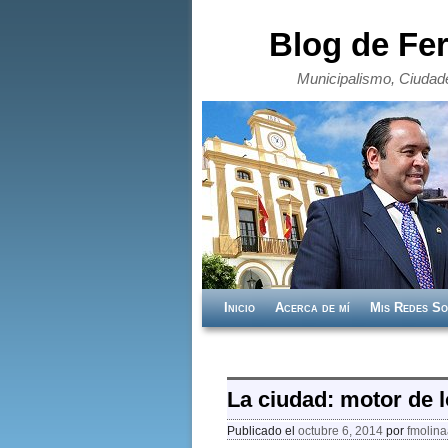
Blog de Fe
Municipalismo, Ciudade
Ir al contenido principal
Ir al contenido secundario
Inicio
Acerca de mí
Mis Redes So
Navegador de artículos
La ciudad: motor de l
Publicado el
octubre 6, 2014
por
fmolina