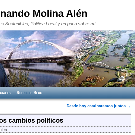
rnando Molina Alén
s Sostenibles, Politica Local y un poco sobre mí
ciales
Sobre el Blog
Desde hoy caminaremos juntos
→
os cambios políticos
alen