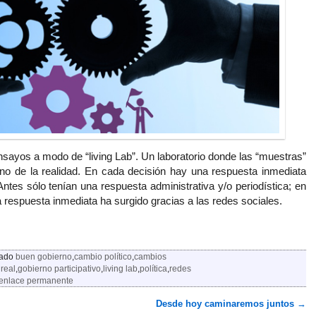
sayos a modo de “living Lab”. Un laboratorio donde las “muestras”
no de la realidad. En cada decisión hay una respuesta inmediata
 Antes sólo tenían una respuesta administrativa y/o periodística; en
a respuesta inmediata ha surgido gracias a las redes sociales.
tado
buen gobierno
,
cambio político
,
cambios
real
,
gobierno participativo
,
living lab
,
política
,
redes
enlace permanente
Desde hoy caminaremos juntos
→