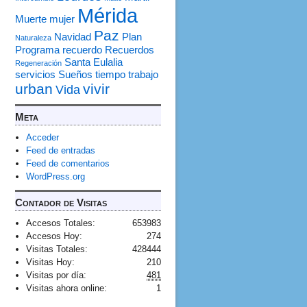
Mérida
Muerte
mujer
Paz
Navidad
Plan
Naturaleza
Programa
recuerdo
Recuerdos
Santa Eulalia
Regeneración
servicios
Sueños
tiempo
trabajo
urban
vivir
Vida
Meta
Acceder
Feed de entradas
Feed de comentarios
WordPress.org
Contador de Visitas
Accesos Totales:
653983
Accesos Hoy:
274
Visitas Totales:
428444
Visitas Hoy:
210
Visitas por día:
481
Visitas ahora online:
1