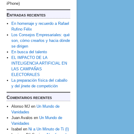
iPhone)
Entradas recientes
En homenaje y recuerdo a Rafael
Rufino Félix
Los Consejos Empresariales: qué
son, cómo crearlos y hacia dónde
se dirigen
En busca del talento
EL IMPACTO DE LA
INTELIGENCIA ARTIFICIAL EN
LAS CAMPAÑAS
ELECTORALES
La preparación física del caballo
y del jinete de competición
Comentarios recientes
Alonso MJ
en
Un Mundo de
Vanidades
Juan Avalos
en
Un Mundo de
Vanidades
Isabel
en
Ni a Un Minuto de Ti (I)