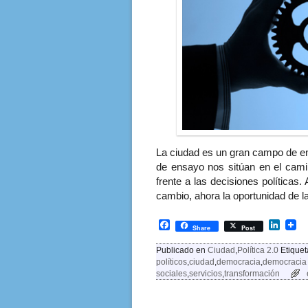
La ciudad es un gran campo de en
de ensayo nos sitúan en el cami
frente a las decisiones políticas.
cambio, ahora la oportunidad de l
F
L
Share
Post
a
i
c
n
Publicado en
Ciudad
,
Política 2.0
Etique
e
k
políticos
,
ciudad
,
democracia
,
democracia 
b
e
sociales
,
servicios
,
transformación
o
d
o
I
Navegador de artículos
k
n