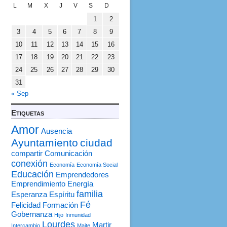
L
M
X
J
V
S
D
1
2
3
4
5
6
7
8
9
10
11
12
13
14
15
16
17
18
19
20
21
22
23
24
25
26
27
28
29
30
31
« Sep
Etiquetas
Amor
Ausencia
Ayuntamiento
ciudad
compartir
Comunicación
conexión
Economía
Economía Social
Educación
Emprendedores
Emprendimiento
Energía
familia
Esperanza
Espíritu
Fé
Felicidad
Formación
Gobernanza
Hijo
Inmunidad
Lourdes
Martir
Intercambio
Maite