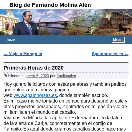
Blog de Fernando Molina Alén
Inicio
Menú ↓
Ir al contenido principal
Ir al contenido secundario
←
Viaje a Mongolia
Spainhorses.es
→
Navegador de artículos
Primeras Horas de 2020
Publicado el
enero 6, 2020
por
fmolinaalen
Hoy quiero felicitaros con estas palabras y también pediros
que entréis en mi nueva página
web
www.spainhorses.es
, donde también escribo.
En mi caso me he tomado un tiempo para desarrollar este y
otros proyectos personales, centrados en mi pasión y la de
mi familia en el mundo del caballo.
Vivimos en Mérida, la capital de Extremadura, en la falda
de la sierra de Carija, concretamente en el cortijo de
Pampito. Es aquí donde criamos caballos desde hace más