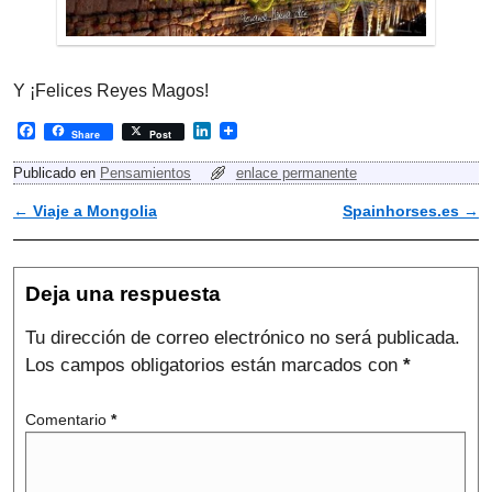
Y ¡Felices Reyes Magos!
F
L
Share
Post
a
i
c
n
Publicado en
Pensamientos
enlace permanente
e
k
b
e
←
Viaje a Mongolia
Spainhorses.es
→
Navegador de artículos
o
d
o
I
k
n
Deja una respuesta
Tu dirección de correo electrónico no será publicada.
Los campos obligatorios están marcados con
*
Comentario
*