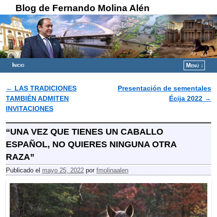
Blog de Fernando Molina Alén
Inicio
Menú ↓
Ir al contenido principal
Ir al contenido secundario
←
LAS TRADICIONES
Presentación de sementales
Navegador de artículos
TAMBIÉN ADMITEN
Écija 2022
→
INVITACIONES
“UNA VEZ QUE TIENES UN CABALLO
ESPAÑOL, NO QUIERES NINGUNA OTRA
RAZA”
Publicado el
mayo 25, 2022
por
fmolinaalen