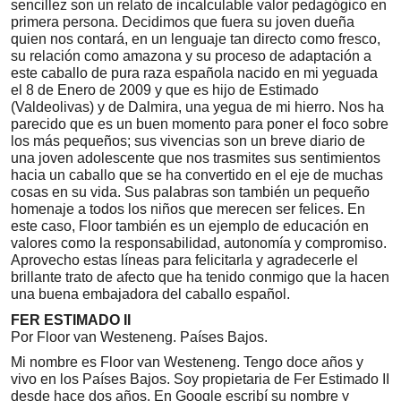
sencillez son un relato de incalculable valor pedagógico en
primera persona. Decidimos que fuera su joven dueña
quien nos contará, en un lenguaje tan directo como fresco,
su relación como amazona y su proceso de adaptación a
este caballo de pura raza española nacido en mi yeguada
el 8 de Enero de 2009 y que es hijo de Estimado
(Valdeolivas) y de Dalmira, una yegua de mi hierro. Nos ha
parecido que es un buen momento para poner el foco sobre
los más pequeños; sus vivencias son un breve diario de
una joven adolescente que nos trasmites sus sentimientos
hacia un caballo que se ha convertido en el eje de muchas
cosas en su vida. Sus palabras son también un pequeño
homenaje a todos los niños que merecen ser felices. En
este caso, Floor también es un ejemplo de educación en
valores como la responsabilidad, autonomía y compromiso.
Aprovecho estas líneas para felicitarla y agradecerle el
brillante trato de afecto que ha tenido conmigo que la hacen
una buena embajadora del caballo español.
FER ESTIMADO II
Por Floor van Westeneng. Países Bajos.
Mi nombre es Floor van Westeneng. Tengo doce años y
vivo en los Países Bajos. Soy propietaria de Fer Estimado II
desde hace dos años. En Google escribí su nombre y