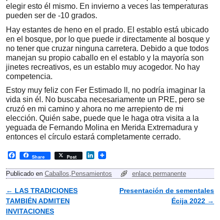
elegir esto él mismo. En invierno a veces las temperaturas
pueden ser de -10 grados.
Hay estantes de heno en el prado. El establo está ubicado
en el bosque, por lo que puede ir directamente al bosque y
no tener que cruzar ninguna carretera. Debido a que todos
manejan su propio caballo en el establo y la mayoría son
jinetes recreativos, es un establo muy acogedor. No hay
competencia.
Estoy muy feliz con Fer Estimado II, no podría imaginar la
vida sin él. No buscaba necesariamente un PRE, pero se
cruzó en mi camino y ahora no me arrepiento de mi
elección. Quién sabe, puede que le haga otra visita a la
yeguada de Fernando Molina en Merida Extremadura y
entonces el círculo estará completamente cerrado.
F
L
Share
Post
a
i
c
n
Publicado en
Caballos
,
Pensamientos
enlace permanente
e
k
b
e
←
LAS TRADICIONES
Presentación de sementales
Navegador de artículos
o
d
TAMBIÉN ADMITEN
Écija 2022
→
o
I
k
n
INVITACIONES