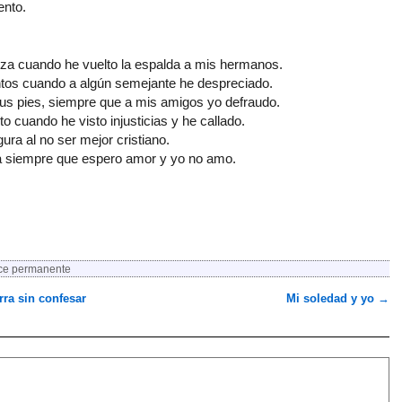
ento.
za cuando he vuelto la espalda a mis hermanos.
ntos cuando a algún semejante he despreciado.
tus pies, siempre que a mis amigos yo defraudo.
o cuando he visto injusticias y he callado.
ra al no ser mejor cristiano.
za siempre que espero amor y yo no amo.
ce permanente
ra sin confesar
Mi soledad y yo
→