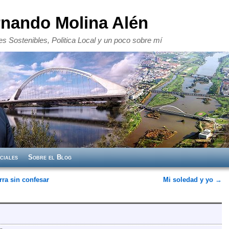
rnando Molina Alén
s Sostenibles, Politica Local y un poco sobre mí
ciales
Sobre el Blog
ra sin confesar
Mi soledad y yo
→