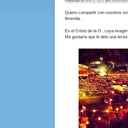
Publicado el
abril 6, 2021
por
fmolinaal
Quiero compartir con vosotros esta
#merida .
Es el Cristo de la O , cuya imagen
Me gustaría que le deis una lectu