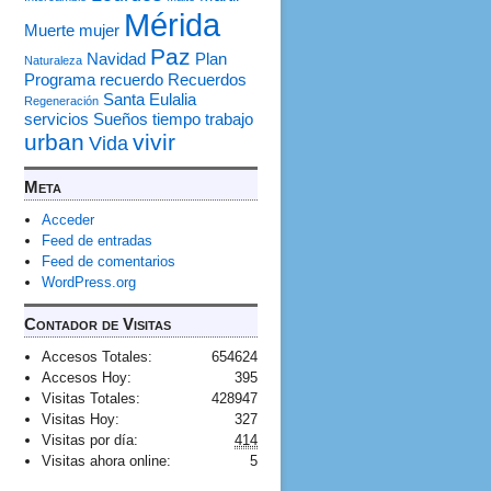
Mérida
Muerte
mujer
Paz
Navidad
Plan
Naturaleza
Programa
recuerdo
Recuerdos
Santa Eulalia
Regeneración
servicios
Sueños
tiempo
trabajo
urban
vivir
Vida
Meta
Acceder
Feed de entradas
Feed de comentarios
WordPress.org
Contador de Visitas
Accesos Totales:
654624
Accesos Hoy:
395
Visitas Totales:
428947
Visitas Hoy:
327
Visitas por día:
414
Visitas ahora online:
5