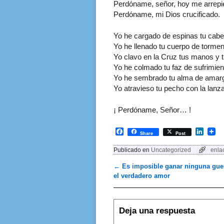
Perdóname, señor, hoy me arrepi
Perdóname, mi Dios crucificado.
Yo he cargado de espinas tu cabe
Yo he llenado tu cuerpo de torme
Yo clavo en la Cruz tus manos y 
Yo he colmado tu faz de sufrimient
Yo he sembrado tu alma de amargu
Yo atravieso tu pecho con la lan
¡ Perdóname, Señor… !
F
L
Share
Post
a
i
c
n
Publicado en
Uncategorized
enla
e
k
b
e
←
Es imposible ganar ninguna guer
Navegador de artículos
o
d
el verdadero amor
o
I
k
n
Deja una respuesta