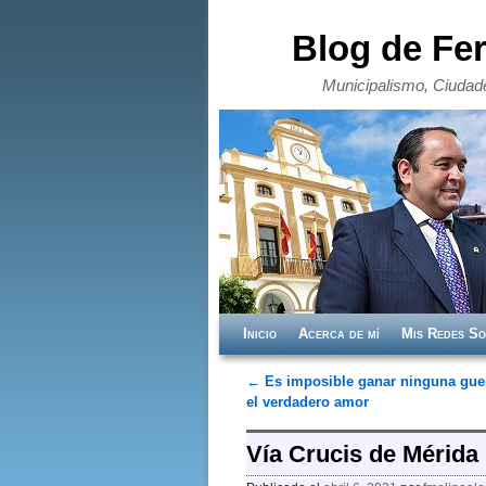
Blog de Fe
Municipalismo, Ciudade
Ir al contenido principal
Ir al contenido secundario
Inicio
Acerca de mí
Mis Redes So
←
Es imposible ganar ninguna guer
Navegador de artículos
el verdadero amor
Vía Crucis de Mérida