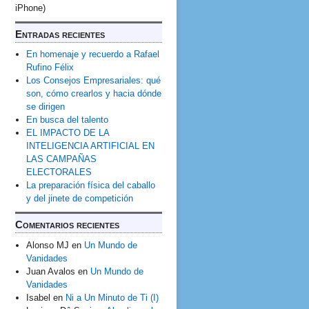
iPhone)
Entradas recientes
En homenaje y recuerdo a Rafael
Rufino Félix
Los Consejos Empresariales: qué
son, cómo crearlos y hacia dónde
se dirigen
En busca del talento
EL IMPACTO DE LA
INTELIGENCIA ARTIFICIAL EN
LAS CAMPAÑAS
ELECTORALES
La preparación física del caballo
y del jinete de competición
Comentarios recientes
Alonso MJ
en
Un Mundo de
Vanidades
Juan Avalos
en
Un Mundo de
Vanidades
Isabel
en
Ni a Un Minuto de Ti (I)