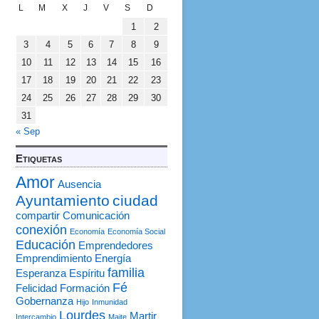
L
M
X
J
V
S
D
1
2
3
4
5
6
7
8
9
10
11
12
13
14
15
16
17
18
19
20
21
22
23
24
25
26
27
28
29
30
31
« Sep
Etiquetas
Amor
Ausencia
Ayuntamiento
ciudad
compartir
Comunicación
conexión
Economía
Economía Social
Educación
Emprendedores
Emprendimiento
Energía
familia
Esperanza
Espíritu
Fé
Felicidad
Formación
Gobernanza
Hijo
Inmunidad
Lourdes
Martir
Intercambio
Maite