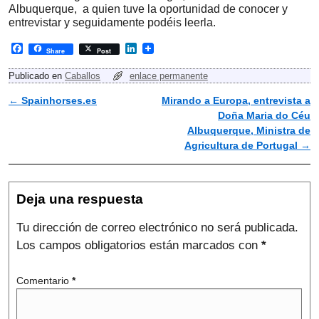
Albuquerque, a quien tuve la oportunidad de conocer y
entrevistar y seguidamente podéis leerla.
F
L
Share
Post
a
i
c
n
Publicado en
Caballos
enlace permanente
e
k
b
e
←
Spainhorses.es
Mirando a Europa, entrevista a
Navegador de artículos
o
d
Doña Maria do Céu
o
I
k
n
Albuquerque, Ministra de
Agricultura de Portugal
→
Deja una respuesta
Tu dirección de correo electrónico no será publicada.
Los campos obligatorios están marcados con
*
Comentario
*