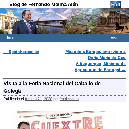
Blog de Fernando Molina Alén
Inicio
Menú ↓
Ir al contenido principal
Ir al contenido secundario
←
Spainhorses.es
Mirando a Europa, entrevista a
Navegador de artículos
Doña Maria do Céu
Albuquerque, Ministra de
Agricultura de Portugal
→
Visita a la Feria Nacional del Caballo de
Golegã
Publicado el
febrero 21, 2020
por
fmolinaalen